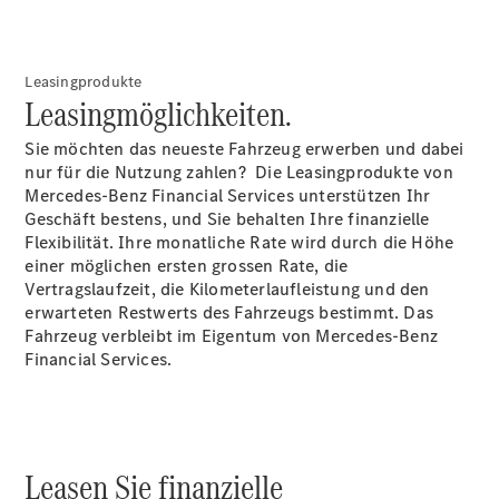
MERCEDES-
SWISS-
INTEGRAL
ServiceCare
Leasingprodukte
Leasingmöglichkeiten.
Mercedes-
Benz
Sie möchten das neueste Fahrzeug erwerben und dabei
QualityService
nur für die Nutzung zahlen? Die Leasingprodukte von
Original-
Mercedes-Benz Financial Services unterstützen Ihr
Teile &
Geschäft bestens, und Sie behalten Ihre finanzielle
Zubehör
Flexibilität. Ihre monatliche Rate wird durch die Höhe
einer möglichen ersten grossen Rate, die
Vertragslaufzeit, die Kilometerlaufleistung und den
erwarteten Restwerts des Fahrzeugs bestimmt. Das
Fahrzeug verbleibt im Eigentum von Mercedes-Benz
Financial Services.
Ersatzteile
Leasen Sie finanzielle
Reifen und