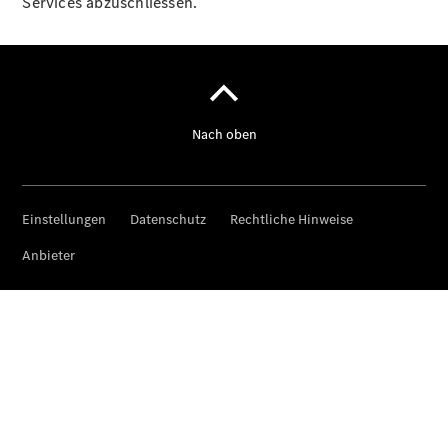
Services abzuschliessen.
Ersatzteile
Accessories
Digitale
Broschüre
Fahrzeugzubehör
Collection
Betriebsanleitungen
Servicetermin
buchen