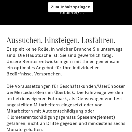
Zum Inhalt springen
Anbieter/Datenschutz
Service &
Zubehör
Aussuchen. Einsteigen. Losfahren.
Es spielt keine Rolle, in welcher Branche Sie unterwegs
sind. Die Hauptsache ist: Sie sind gewerblich tätig.
Unsere Berater entwickeln gern mit Ihnen gemeinsam
ein optimales Angebot für Ihre individuellen
Bedürfnisse. Versprochen.
Servicetermin
buchen
Die Voraussetzungen für Geschäftskunden/UserChooser
Digitale
bei Mercedes-Benz im Überblick: Die Fahrzeuge werden
Extras
im betriebseigenen Fuhrpark, als Dienstwagen von fest
Ladelösungen
angestellten Mitarbeitern eingesetzt oder von
Unterwegs
Mitarbeitern mit Autoentschädigung oder
laden
Kilometerentschädigung (gemäss Spesenreglement)
Pannen- &
gefahren, nicht an Dritte gegeben und mindestens sechs
Unfallhilfe
Monate gehalten.