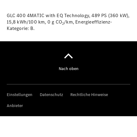
GLC 400 4MATIC with EQ Technology, 489 PS (360 kW),
15,8 kWh/100 km, 0 g CO
/km, Energieeffizienz-
Über uns
2
Kategorie:
B.
Unternehmen
Ansprechpartner
Standorte &
Öffnungszeiten
Kontaktformular
Servicetermin
buchen