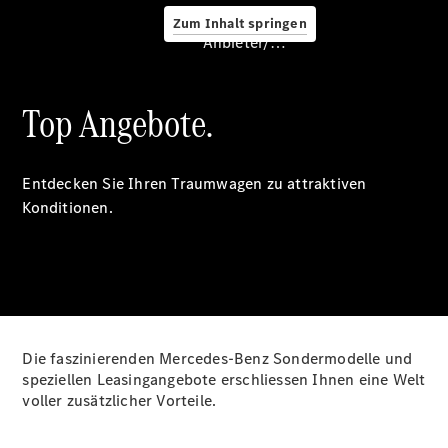
Zum Inhalt springen
Anbieter/Datenschutz
Service &
Zubehör
Top Angebote.
Entdecken Sie Ihren Traumwagen zu attraktiven
Konditionen.
Servicetermin
buchen
Digitale
Extras
Ladelösungen
Unterwegs
Die faszinierenden Mercedes-Benz Sondermodelle und
laden
speziellen Leasingangebote erschliessen Ihnen eine Welt
Pannen- &
voller zusätzlicher Vorteile.
Unfallhilfe
Räder &