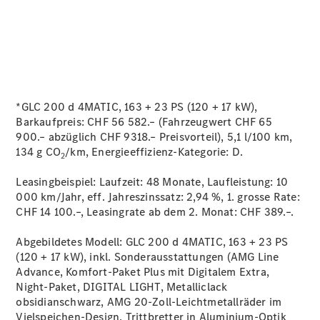
Reifen
Wartung,
Reparatur
&
Garantie
*GLC 200 d 4MATIC, 163 + 23 PS (120 + 17 kW),
Barkaufpreis: CHF 56 582.– (Fahrzeugwert CHF 65
900.– abzüglich CHF 9318.– Preisvorteil), 5,1 l/100 km,
134 g CO
/km, Energieeffizienz-Kategorie:
D.
2
Leasingbeispiel: Laufzeit: 48 Monate, Laufleistung: 10
000 km/Jahr, eff. Jahreszinssatz: 2,94 %, 1. grosse Rate:
CHF 14 100.–, Leasingrate ab dem 2. Monat: CHF 389.–.
Übersicht
Abgebildetes Modell: GLC 200 d 4MATIC, 163 + 23 PS
Reparatur
(120 + 17 kW), inkl. Sonderausstattungen (AMG Line
Service &
Advance, Komfort-Paket Plus mit Digitalem Extra,
Garantie
Night-Paket, DIGITAL LIGHT, Metalliclack
Rückrufe
obsidianschwarz, AMG 20-Zoll-Leichtmetallräder im
Ersatzteile
Vielspeichen-Design, Trittbretter in Aluminium-Optik