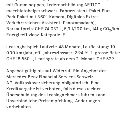
Accessories
mit Gumminoppen, Ledernachbildung ARTICO
macchiatobeige/schwarz, Fahrassistenz-Paket Plus,
Park-Paket mit 360°-Kamera, Digitales Extra:
Verkehrszeichen-Assistent, Panoramadach),
Barkaufpreis: CHF 74 032.–, 5,3 l/100 km, 141 g CO
/km,
2
Energieeffizienz-Kategorie:
E.
Digitale
Leasingbeispiel: Laufzeit: 48 Monate, Laufleistung: 10
Broschüre
000 km/Jahr, eff. Jahreszinssatz: 2,94 %, 1. grosse Rate:
Fahrzeugzubehör
CHF 18 550.–, Leasingrate ab dem 2. Monat: CHF 529.–.
Collection
Betriebsanleitungen
Angebot gültig bis auf Widerruf. Ein Angebot der
Mercedes-Benz Financial Services Schweiz
AG. Vollkaskoversicherung obligatorisch. Eine
Servicetermin
Kreditvergabe ist verboten, falls diese zu einer
buchen
Überschuldung des Leasingnehmers führen kann.
Unverbindliche Preisempfehlung. Änderungen
vorbehalten.