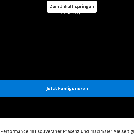
Zum Inhalt springen
Anbieter/Datenschutz
Service &
Zubehör
Servicetermin
buchen
Jetzt konfigurieren
Digitale
Extras
Ladelösungen
Unterwegs
laden
Pannen- &
Unfallhilfe
erformance mit souveräner Präsenz und maximaler Vielseitig