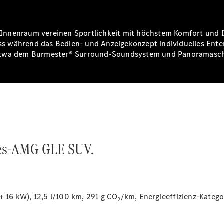
Ersatzteile
Accessories
nnenraum vereinen Sportlichkeit mit höchstem Komfort und In
 während das Bedien- und Anzeigekonzept individuelles Entert
 etwa dem Burmester® Surround-Soundsystem und Panoramasch
Digitale
Broschüre
Fahrzeugzubehör
Collection
Betriebsanleitungen
des-AMG GLE SUV.
Servicetermin
buchen
16 kW), 12,5 l/100 km, 291 g CO
/km, Energieeffizienz-Katego
2