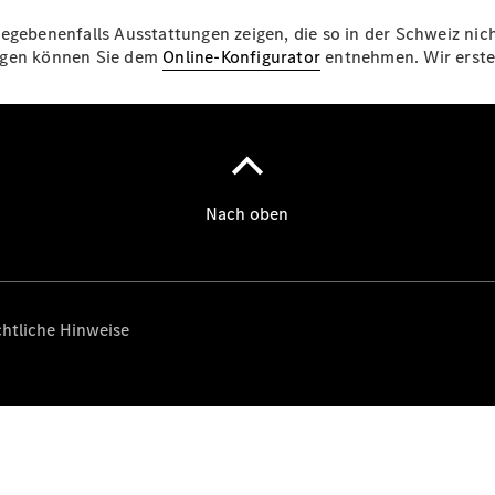
egebenenfalls Ausstattungen zeigen, die so in der Schweiz nich
ungen können Sie dem
Online-Konfigurator
entnehmen. Wir erstel
Über uns
Unternehmen
Ansprechpartner
Standorte &
Öffnungszeiten
Kontaktformular
Servicetermin
buchen