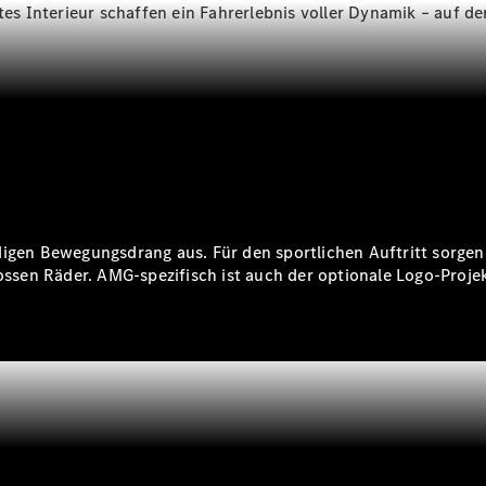
Räder &
Interieur schaffen ein Fahrerlebnis voller Dynamik – auf der 
Reifen
Wartung,
Reparatur
&
Garantie
digen Bewegungsdrang aus. Für den sportlichen Auftritt sorgen
grossen Räder. AMG-spezifisch ist auch der optionale Logo-Proj
Übersicht
Reparatur
Service &
Garantie
Rückrufe