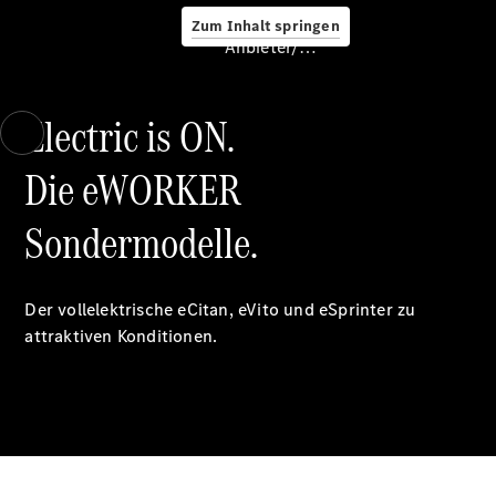
Zum Inhalt springen
Anbieter/Datenschutz
Electric is ON.
Die eWORKER
Services
Sondermodelle.
Der vollelektrische eCitan, eVito und eSprinter zu
attraktiven Konditionen.
Übersicht
Van-Service
Pannenhilfe
und
Kundensupport