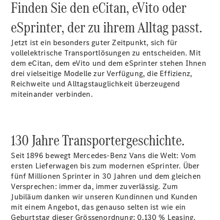
Mobilitätslösungen
Finden Sie den eCitan, eVito oder
Intelligente
Fahrzeugsteuerung
eSprinter, der zu ihrem Alltag passt.
Garantie
und
Jetzt ist ein besonders guter Zeitpunkt, sich für
Original-
vollelektrische Transportlösungen zu entscheiden. Mit
Teile
dem eCitan, dem eVito und dem eSprinter stehen Ihnen
Mercedes-
drei vielseitige Modelle zur Verfügung, die Effizienz,
Benz
Reichweite und Alltagstauglichkeit überzeugend
QualityService
miteinander verbinden.
Digitale
Extras
130 Jahre Transportergeschichte.
Servicetermin
buchen
Seit 1896 bewegt Mercedes-Benz Vans die Welt: Vom
ersten Lieferwagen bis zum modernen eSprinter. Über
fünf Millionen Sprinter in 30 Jahren und dem gleichen
Versprechen: immer da, immer zuverlässig. Zum
Jubiläum danken wir unseren Kundinnen und Kunden
mit einem Angebot, das genauso selten ist wie ein
Geburtstag dieser Grössenordnung: 0,130 % Leasing.