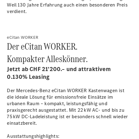
Weil 130 Jahre Erfahrung auch einen besonderen Preis
verdient.
Über uns
eCitan WORKER
Der eCitan WORKER.
Kompakter Alleskönner.
Unternehmen
Jetzt ab CHF 21’200.– und attraktivem
Ansprechpartner
0.130% Leasing
Standorte &
Öffnungszeiten
Der Mercedes-Benz eCitan WORKER Kastenwagen ist
die ideale Lösung für emissionsfreie Einsätze im
Kontaktformular
urbanen Raum – kompakt, leistungsfähig und
Servicetermin
praxisgerecht ausgestattet. Mit 22 kW AC- und bis zu
buchen
75 kW DC-Ladeleistung ist er besonders schnell wieder
einsatzbereit.
Ausstattungshighlights: